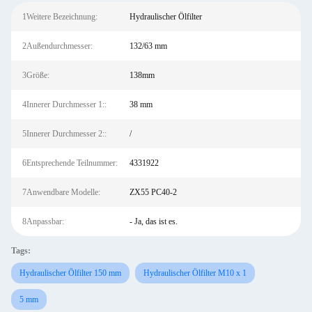
1Weitere Bezeichnung:
Hydraulischer Ölfilter
2Außendurchmesser:
132/63 mm
3Größe:
138mm
4Innerer Durchmesser 1::
38 mm
5Innerer Durchmesser 2::
/
6Entsprechende Teilnummer:
4331922
7Anwendbare Modelle:
ZX55 PC40-2
8Anpassbar:
- Ja, das ist es.
Tags:
Hydraulischer Ölfilter 150 mm
Hydraulischer Ölfilter M10 x 1
5 mm