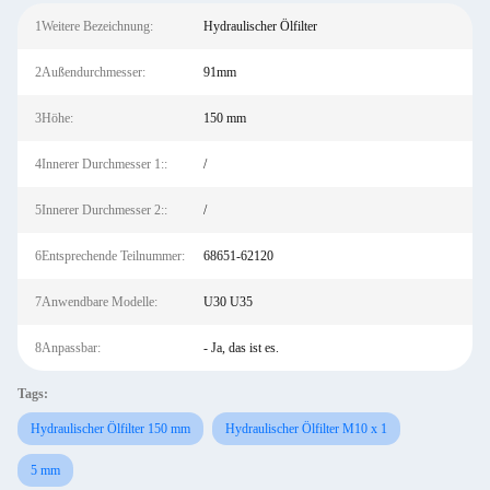
1Weitere Bezeichnung:
Hydraulischer Ölfilter
2Außendurchmesser:
91mm
3Höhe:
150 mm
4Innerer Durchmesser 1::
/
5Innerer Durchmesser 2::
/
6Entsprechende Teilnummer:
68651-62120
7Anwendbare Modelle:
U30 U35
8Anpassbar:
- Ja, das ist es.
Tags:
Hydraulischer Ölfilter 150 mm
Hydraulischer Ölfilter M10 x 1
5 mm