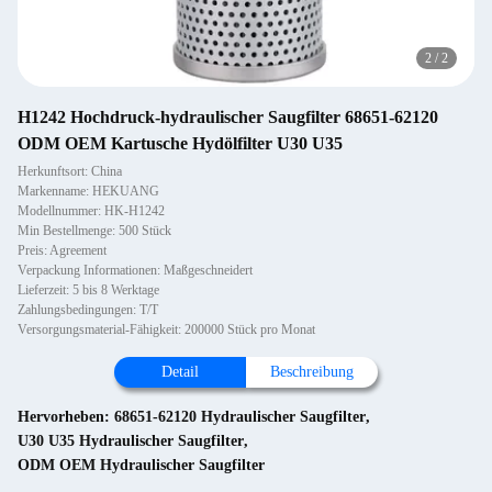
2
/
2
H1242 Hochdruck-hydraulischer Saugfilter 68651-62120
ODM OEM Kartusche Hydölfilter U30 U35
Herkunftsort: China
Markenname: HEKUANG
Modellnummer: HK-H1242
Min Bestellmenge: 500 Stück
Preis: Agreement
Verpackung Informationen: Maßgeschneidert
Lieferzeit: 5 bis 8 Werktage
Zahlungsbedingungen: T/T
Versorgungsmaterial-Fähigkeit: 200000 Stück pro Monat
Detail
Beschreibung
Hervorheben:
68651-62120 Hydraulischer Saugfilter
,
U30 U35 Hydraulischer Saugfilter
,
ODM OEM Hydraulischer Saugfilter