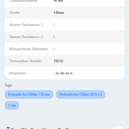
2Außendurchmesser:
90 mm
3Größe:
149mm
4Innerer Durchmesser 1::
/
5Innerer Durchmesser 2::
/
6Entsprechende Teilnummer:
/
7Anwendbare Modelle:
TB216
8Anpassbar:
- Ja, das ist es.
Tags:
Hydraulischer Ölfilter 150 mm
Hydraulischer Ölfilter M10 x 1
5 mm